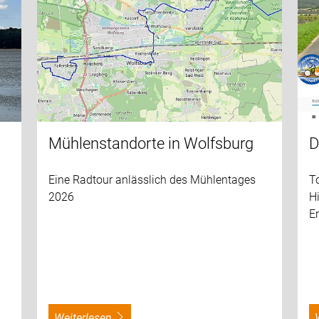
Mühlenstandorte in Wolfsburg
D
Eine Radtour anlässlich des Mühlentages
To
2026
H
E
weiterlesen