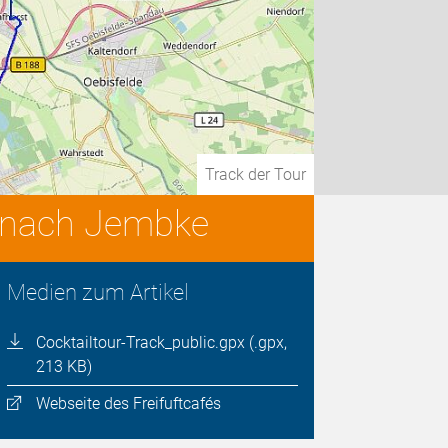
Track der Tour
fé nach Jembke
Medien zum Artikel
Cocktailtour-Track_public.gpx (.gpx,
213 KB)
Webseite des Freifuftcafés