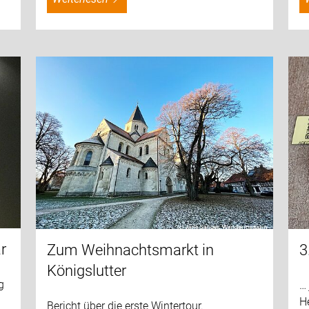
ar
Zum Weihnachtsmarkt in
3
Königslutter
g
…
H
Bericht über die erste Wintertour.