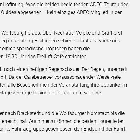
our Hoffnung. Was die beiden begleitenden ADFC-Tourguides
 Guides abgesehen – kein einziges ADFC Mitglied in der
s Wolfsburg heraus. Über Neuhaus, Velpke und Grafhorst
g in Richtung Hoitlingen schien es fast als würde uns
r einige sporadische Tröpfchen haben die
n 18:30 Uhr das Freiluft-Café erreichten.
 noch einen heftigen Regenschauer. Der Regen, untermalt
holt. Da der Cafebetreiber vorausschauender Weise viele
ten alle BesucherInnen der Veranstaltung ihre Getränke im
rlage verlängerte sich die Pause um etwa eine
r nach Brackstedt und die Wolfsburger Nordstadt bis die
rreicht hat. Auch hierzu können die beiden Tourenleiter
esamte Fahrradgruppe geschlossen den Endpunkt der Fahrt