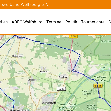
isverband Wolfsburg e. V.
elles
ADFC Wolfsburg
Termine
Politik
Tourberichte
C