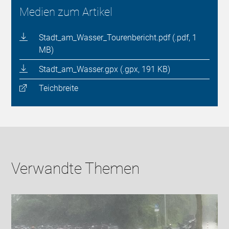
Medien zum Artikel
Stadt_am_Wasser_Tourenbericht.pdf (.pdf, 1
MB)
Stadt_am_Wasser.gpx (.gpx, 191 KB)
Teichbreite
Verwandte Themen