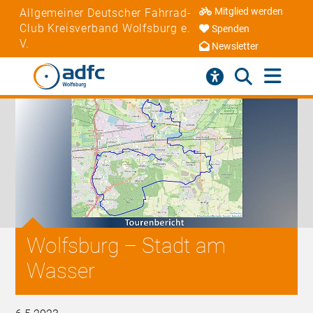
Mitglied werden
Allgemeiner Deutscher Fahrrad-
Club Kreisverband Wolfsburg e.
Spenden
V.
Newsletter
Wolfsburg – Stadt am
Wasser