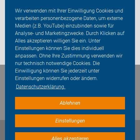
Wir verwenden mit Ihrer Einwilligung Cookies und
Codierung
verarbeiten personenbezogene Daten, um externe
ADFC Wolfsburg
Medien (z.B. YouTube) einzubinden sowie für
Analyse- und Marketingzwecke. Durch Klicken auf
Sei dabei
Alles akzeptieren willigen Sie ein. Unter
Einstellungen können Sie dies individuell
Login
anpassen. Ohne Ihre Zustimmung verwenden wir
nur technisch notwendige Cookies. Die
Einwilligung können Sie jederzeit unter
Bleiben Sie in Kontakt
Einstellungen widerrufen oder ändern.
Datenschutzerklärung.
Ablehnen
Einstellungen
Impressum
Datenschutz
Cookie-Einstellungen
Alles akzeptieren