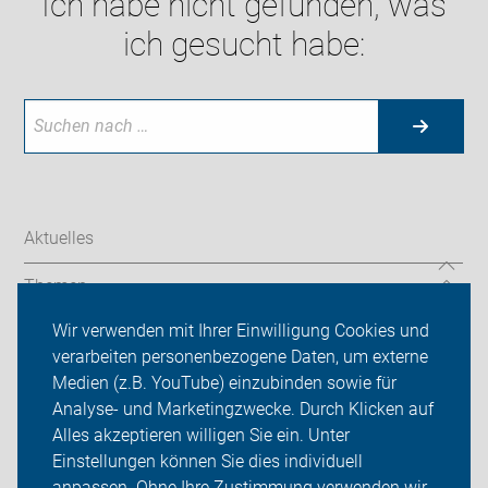
Ich habe nicht gefunden, was
ich gesucht habe:
Aktuelles
Themen
Wir verwenden mit Ihrer Einwilligung Cookies und
Codierung
verarbeiten personenbezogene Daten, um externe
ADFC Wolfsburg
Medien (z.B. YouTube) einzubinden sowie für
Analyse- und Marketingzwecke. Durch Klicken auf
Sei dabei
Alles akzeptieren willigen Sie ein. Unter
Einstellungen können Sie dies individuell
Login
anpassen. Ohne Ihre Zustimmung verwenden wir