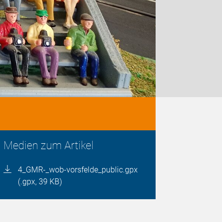
Medien zum Artikel
4_GMR-_wob-vorsfelde_public.gpx
(.gpx, 39 KB)